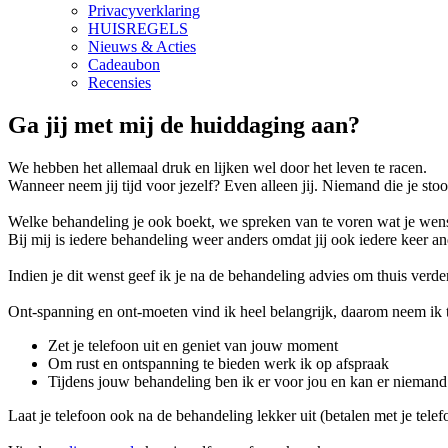
Privacyverklaring
HUISREGELS
Nieuws & Acties
Cadeaubon
Recensies
Ga jij met mij de huiddaging aan?
We hebben het allemaal druk en lijken wel door het leven te racen.
Wanneer neem jij tijd voor jezelf? Even alleen jij. Niemand die je st
Welke behandeling je ook boekt, we spreken van te voren wat je wense
Bij mij is iedere behandeling weer anders omdat jij ook iedere keer and
Indien je dit wenst geef ik je na de behandeling advies om thuis verde
Ont-spanning en ont-moeten vind ik heel belangrijk, daarom neem ik ti
Zet je telefoon uit en geniet van jouw moment
Om rust en ontspanning te bieden werk ik op afspraak
Tijdens jouw behandeling ben ik er voor jou en kan er niemand
Laat je telefoon ook na de behandeling lekker uit (betalen met je telef