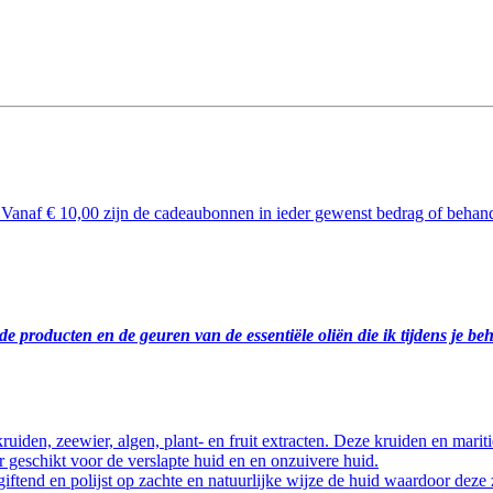
 Vanaf € 10,00 zijn de cadeaubonnen in ieder gewenst bedrag of behande
 producten en de geuren van de essentiële oliën die ik tijdens je be
uiden, zeewier, algen, plant- en fruit extracten. Deze kruiden en marit
er geschikt voor de verslapte huid en en onzuivere huid.
giftend en polijst op zachte en natuurlijke wijze de huid waardoor deze