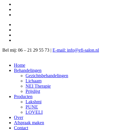
Bel mij: 06 – 21 29 55 73 |
E-mail: info@efi-salon.nl
Home
Behandelingen
Gezichtsbehandelingen
Lichaam
NEI Therapie
Prijslijst
Producten
Lakshmi
PUNE
LOVELI
Over
Afspraak maken
Contact