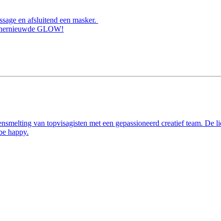
ssage en afsluitend een masker.
met hernieuwde GLOW!
nsmelting van topvisagisten met een gepassioneerd creatief team. De li
 be happy.