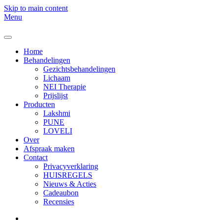
Skip to main content
Menu
Home
Behandelingen
Gezichtsbehandelingen
Lichaam
NEI Therapie
Prijslijst
Producten
Lakshmi
PUNE
LOVELI
Over
Afspraak maken
Contact
Privacyverklaring
HUISREGELS
Nieuws & Acties
Cadeaubon
Recensies